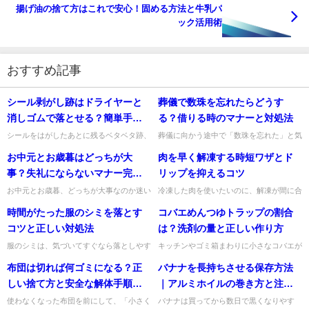
揚げ油の捨て方はこれで安心！固める方法と牛乳パ
ック活用術
おすすめ記事
シール剥がし跡はドライヤーと
葬儀で数珠を忘れたらどうす
消しゴムで落とせる？簡単手順
る？借りる時のマナーと対処法
と注意点
シールをはがしたあとに残るベタベタ跡、
葬儀に向かう途中で「数珠を忘れた」と気
気になりますよね。結論からお伝えする
づくと、とても焦りますよね。ですが、ま
お中元とお歳暮はどっちが大
肉を早く解凍する時短ワザとド
と、軽い剥がし跡ならドライヤーで温めて
ず安心してください。数珠を忘れてしまっ
から消しゴムでこする方法が有...
ても、慌てて式を欠席する必...
事？失礼にならないマナー完全
リップを抑えるコツ
ガイド
お中元とお歳暮、どっちが大事なのか迷い
冷凍した肉を使いたいのに、解凍が間に合
ますよね。結論からお伝えすると、一般的
わないことってありますよね。そんなとき
時間がたった服のシミを落とす
コバエめんつゆトラップの割合
にはお歳暮のほうがより重みがあるとされ
は、やみくもに常温へ置くよりも、ドリッ
ています。ただし、いちばん...
プをできるだけ抑えながら早...
コツと正しい対処法
は？洗剤の量と正しい作り方
服のシミは、気づいてすぐなら落としやす
キッチンやゴミ箱まわりに小さなコバエが
いですが、時間がたつと繊維の奥に入り込
飛び始めると、気になって仕方ないですよ
布団は切れば何ゴミになる？正
バナナを長持ちさせる保存方法
み、ぐっと手ごわくなりますよね。でも、
ね。私も「すぐ何とかしたい」と思うとき
あきらめるのはまだ早いです...
によく調べるのが、めんつゆ...
しい捨て方と安全な解体手順・
｜アルミホイルの巻き方と注意
注意点
点
使わなくなった布団を前にして、「小さく
バナナは買ってから数日で黒くなりやす