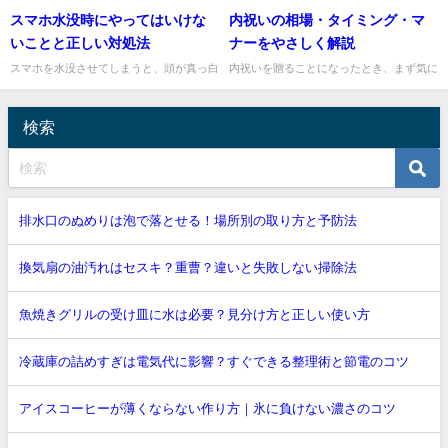
切れば燃えるゴミに出せるの？」「そもそ
く、「もう少し長持ちしてくれたらうれし
スマホ水没時にやってはいけな
内祝いの相場・タイミング・マ
も何ゴミ？」と迷いますよね。暮らしの探
いのに」と感じますよね。そんなときに試
求ナビゲーターの私が、布団...
しやすいのが、アルミホイルを...
いことと正しい対処法
ナーをやさしく解説
スマホを水没させてしまうと、頭が真っ白
内祝いを贈ることになったとき、まず気に
になりますよね。でも、ここで慌てて間違
なるのが「いくらくらいが相場なのか」
った行動をすると、復旧できたはずのスマ
「いつまでに贈ればよいのか」「失礼にな
ホが完全に故障してしまうこ...
らないマナーはあるのか」とい...
検索
排水口のぬめりは泡で落とせる！場所別の取り方と予防法
換気扇の油汚れはセスキ？重曹？違いと失敗しない掃除法
魚焼きグリルの受け皿に水は必要？見分け方と正しい使い方
冷蔵庫の詰めすぎは電気代に影響？すぐできる整理術と節電のコツ
アイスコーヒーが薄くならない作り方｜氷に負けない濃さのコツ