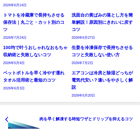
2026年6月14日
トマトを冷蔵庫で長持ちさせる
洗面台の黄ばみの落とし方を簡
保存法｜丸ごと・カット別のコ
単解説！原因別にきれいに戻す
ツ
コツ
2026年7月24日
2026年6月27日
100均で叶うおしゃれなおもちゃ
生姜を冷凍保存で長持ちさせる
収納術と失敗しないコツ
コツと失敗しない使い方
2026年5月4日
2026年7月2日
ペットボトルを早く冷やす濡れ
エアコンは冷房と除湿どっちが
タオル活用術と最短のコツ
電気代安い？違いをやさしく解
説
2026年6月3日
2026年5月20日
肉を早く解凍する時短ワザとドリップを抑えるコツ