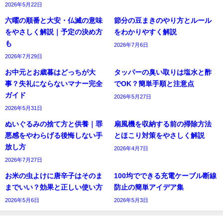
2026年5月22日
六曜の順番と大安・仏滅の意味
節分の豆まきのやり方とルール
をやさしく解説｜予定の決め方
をわかりやすく解説
も
2026年7月6日
2026年7月29日
お中元とお歳暮はどっちが大
タッパーの臭い取りは塩水と酢
事？失礼にならないマナー完全
でOK？簡単手順と注意点
ガイド
2026年5月27日
2026年5月31日
ぬいぐるみの捨て方と供養｜罪
扇風機を収納する前の掃除方法
悪感をやわらげる後悔しない手
とほこり対策をやさしく解説
放し方
2026年4月7日
2026年7月27日
お米の虫よけに唐辛子はそのま
100均でできる充電ケーブル断線
までいい？効果と正しい使い方
防止の簡単アイデア集
2026年5月6日
2026年5月3日