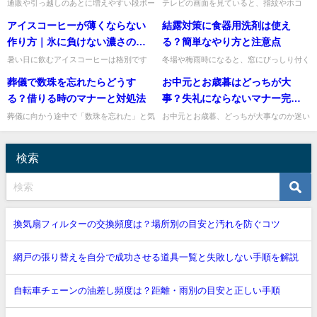
除法
通販や引っ越しのあとに増えやすい段ボー
テレビの画面を見ていると、指紋やホコ
ルは、たたむのは簡単でも、紐でしっかり
リ、うっすらついた汚れが気になりますよ
アイスコーヒーが薄くならない
結露対策に食器用洗剤は使え
結ぶところで手が止まりやすいですよね。
ね。そんなときに手近なウェットティッシ
特に「十字でどう結べばいい...
ュでサッと拭きたくなりますが...
作り方｜氷に負けない濃さのコ
る？簡単なやり方と注意点
ツ
暑い日に飲むアイスコーヒーは格別です
冬場や梅雨時になると、窓にびっしり付く
が、氷が溶けるたびに味が薄くなってしま
結露に悩みますよね。毎朝ふき取ってもす
葬儀で数珠を忘れたらどうす
お中元とお歳暮はどっちが大
うと少し残念ですよね。アイスコーヒーを
ぐ戻ってしまい、カーテンや窓枠まで濡れ
薄くしない一番のコツは、最初...
てしまうこともあります。そ...
る？借りる時のマナーと対処法
事？失礼にならないマナー完全
ガイド
葬儀に向かう途中で「数珠を忘れた」と気
お中元とお歳暮、どっちが大事なのか迷い
づくと、とても焦りますよね。ですが、ま
ますよね。結論からお伝えすると、一般的
ず安心してください。数珠を忘れてしまっ
にはお歳暮のほうがより重みがあるとされ
ても、慌てて式を欠席する必...
ています。ただし、いちばん...
検索
換気扇フィルターの交換頻度は？場所別の目安と汚れを防ぐコツ
網戸の張り替えを自分で成功させる道具一覧と失敗しない手順を解説
自転車チェーンの油差し頻度は？距離・雨別の目安と正しい手順