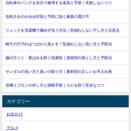
自転車のパンクを自分で修理する道具と手順｜失敗しないコツ
虫刺されのかゆみ対策と予防に効く服装の選び方
リュックを洗濯機で傷めず洗う方法｜型崩れしない干し方と注意点
帽子の汗汚れはつばから落とす！型崩れしない洗い方と予防法
脇の汗ジミ・黄ばみを防ぐ洗濯術｜原因別の落とし方と予防法
サンダルの洗い方と臭いの取り方｜素材別の正しいお手入れ術
浴槽エプロンの外し方と掃除手順｜カビを防ぐ安全なコツ
カテゴリー
お出かけ
グルメ