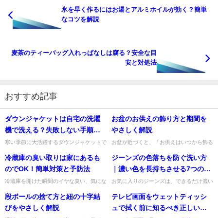
氷を早く作るにはお湯とアルミホイルが効く？簡単
なコツを解説
麦茶のティーバッグ入れっぱなしは腐る？安全な目
安と対処法
おすすめ記事
ダウンジャケットは自宅の洗濯
お盆のお供えの飾り方と期間を
機で洗える？失敗しない手順と
やさしく解説
注意点
寒い季節に大活躍するダウンジャケットで
お盆が近づくと、「お供えはいつから飾る
すが、汚れやにおいが気になっても「自宅
の？」「何をどこに置けばいいの？」と迷
冷蔵庫の臭い取りは家にあるも
ジーンズの色落ちを防ぐ洗い方
の洗濯機で洗って大丈夫なのかな」と不安
いますよね。私も地域や家庭ごとの違いが
になりますよね。私も最初は...
あって、最初はとても分かり...
のでOK！簡単対策と予防法
｜濃い色を長持ちさせる7つのコ
ツ
冷蔵庫を開けた瞬間のイヤな臭い、気にな
お気に入りのジーンズは、できるだけ濃い
りますよね。そんなときは、わざわざ専用
色のまま長く楽しみたいですよね。とはい
段ボールの捨て方と紐の十字結
テレビ画面をウェットティッシ
の消臭剤を用意しなくても、家にあるもの
え、汗や皮脂が付いたまま放置すると生地
で十分対策できますよ。特に...
が傷み、においや黄ばみの原...
びをやさしく解説
ュで拭く前に知るべき正しい掃