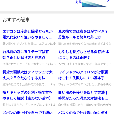
方法
おすすめ記事
エアコンは冷房と除湿どっちが
傘の捨て方は布をはがすべき？
電気代安い？違いをやさしく解
分別ルールと簡単な外し方
説
暑い日やジメジメした日に、エアコンは冷
壊れた傘や使わなくなった傘を捨てようと
房と除湿のどっちを使えば電気代が安いの
思ったとき、「布ははがすの？」「骨は何
台風前の窓に養生テープは有
もやしを長持ちさせる保存法 水
か迷いますよね。私も「なんとなく除湿の
ごみ？」「そのまま出して大丈夫？」と迷
ほうが節約になりそう」と思...
いますよね。私も、自治体に...
効？正しい貼り方と注意点
につけるのは正解？
台風が近づくと、「窓に養生テープを貼っ
もやしは安くて便利ですが、傷みやすくて
たほうがいいのかな？」と心配になります
困りますよね。私も「買った翌日にはしん
賃貸の画鋲穴はティッシュで大
ワイシャツのアイロンがけ順番
よね。私も大きな台風の予報を見るたび、
なりしていた…」という経験がよくありま
窓まわりの備えを見直してい...
す。そこで気になるのが、も...
丈夫？目立たなくする方法
はこれ！失敗しにくい基本手順
とコツ
賃貸の壁にできた画鋲の穴を見て、「ティ
ワイシャツのアイロンがけは、順番を決め
ッシュでふさいでいいのかな？」と不安に
ておくと驚くほどスムーズになります。シ
瓶とキャップの分別・捨て方を
白い服の色移りを落とす方法｜
なることがありますよね。私も、退去前に
ワを戻してしまったり、細かい部分がうま
なると小さな穴ひとつでも気...
く仕上がらなかったりする悩...
やさしく解説【迷わない基本】
時間がたった汚れの対処法も解
説
瓶を捨てるとき、「キャップはつけたまま
白い服を洗濯したら、ほかの衣類の色がう
でいいの？」「金属とプラスチックで違
っすら移ってしまった……という経験はあ
ズボンの裾上げを自分で手縫い
パスタのゆで汁は洗い物に使え
う？」「ラベルははがすべき？」と迷いま
りませんか？ ピンクや青、グレーなどの