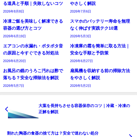
る道具と手順｜失敗しないコツ
やさしく解説
2026年8月8日
2026年7月6日
冷凍ご飯を美味しく解凍できる
スマホのバッテリー寿命を無理
容器の選び方とコツ
なく伸ばす実践テク10選
2026年6月19日
2026年5月3日
エアコンの水漏れ・ポタポタ音
冷凍庫の霜を簡単に取る方法｜
の原因と今すぐできる対処法
安全な手順と予防策
2026年6月20日
2026年6月27日
お風呂の鏡のうろこ汚れは酢で
扇風機を収納する前の掃除方法
落ちる？安全な掃除法を解説
をやさしく解説
2026年5月7日
2026年5月2日
大葉を長持ちさせる容器保存のコツ｜冷蔵・冷凍の
正解を解説
割れた陶器の食器の捨て方は？安全で迷わない処分