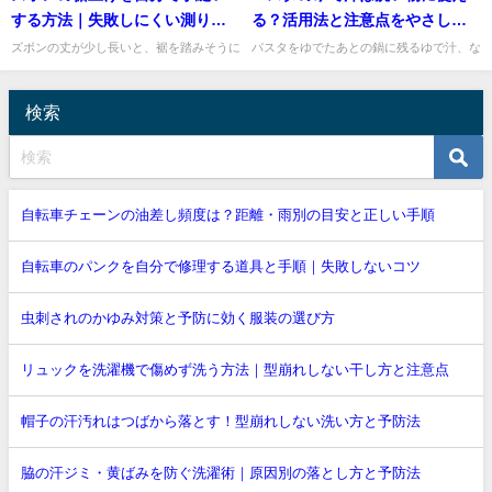
すよね。私も日常のごみ出しで...
色移りは目立ちやすく、落ち...
する方法｜失敗しにくい測り方
る？活用法と注意点をやさしく
とまつり縫い
解説
ズボンの丈が少し長いと、裾を踏みそうに
パスタをゆでたあとの鍋に残るゆで汁、な
なったり、だらしなく見えたりして気にな
んとなくそのまま流していませんか。実
りますよね。裾上げはミシンがなくても、
は、使い方を選べば洗い物に役立てること
手縫いで十分きれいに仕上げ...
ができますよ。特に、油がつい...
検索
自転車チェーンの油差し頻度は？距離・雨別の目安と正しい手順
自転車のパンクを自分で修理する道具と手順｜失敗しないコツ
虫刺されのかゆみ対策と予防に効く服装の選び方
リュックを洗濯機で傷めず洗う方法｜型崩れしない干し方と注意点
帽子の汗汚れはつばから落とす！型崩れしない洗い方と予防法
脇の汗ジミ・黄ばみを防ぐ洗濯術｜原因別の落とし方と予防法