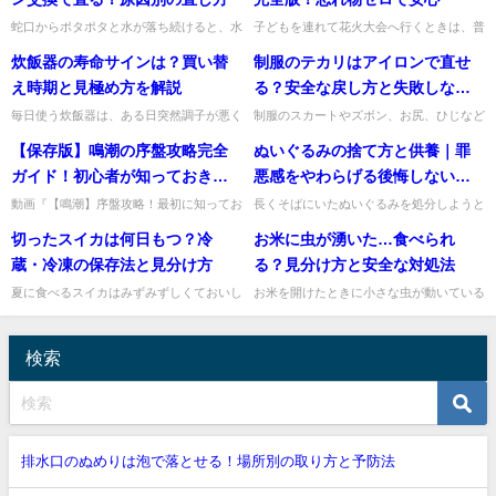
蛇口からポタポタと水が落ち続けると、水
子どもを連れて花火大会へ行くときは、普
道代も気になりますし、夜は音が意外と気
通のお出かけよりも準備がとても大切です
炊飯器の寿命サインは？買い替
制服のテカリはアイロンで直せ
になりますよね。私も「少しだけだから大
ね。会場は人が多く、暑さや虫、急なトイ
丈夫」と思いがちですが、蛇...
レ、待ち時間など、子連れな...
え時期と見極め方を解説
る？安全な戻し方と失敗しない
予防のコツ
毎日使う炊飯器は、ある日突然調子が悪く
制服のスカートやズボン、お尻、ひじなど
なることがありますよね。ご飯の炊き上が
にできたテカリは、毎日着ているとどうし
【保存版】鳴潮の序盤攻略完全
ぬいぐるみの捨て方と供養｜罪
りがいつもと違う、保温するとにおいが気
ても気になりますよね。暮らしの探求ナビ
になる、ボタンの反応が鈍い...
ゲーターの私が、安全な直し...
ガイド！初心者が知っておきた
悪感をやわらげる後悔しない手
い30の秘訣【Wuthering
放し方
動画『【鳴潮】序盤攻略！最初に知ってお
長くそばにいたぬいぐるみを処分しようと
きたい30の知識【めいちょう】』では、
思うと、「ゴミとして出していいのかな」
Waves】
切ったスイカは何日もつ？冷
お米に虫が湧いた…食べられ
無料RPG「鳴潮」の序盤を効率よく進め
「かわいそうで捨てられない」と罪悪感を
るための攻略ポイントと知識...
覚えることがありますよね。...
蔵・冷凍の保存法と見分け方
る？見分け方と安全な対処法
夏に食べるスイカはみずみずしくておいし
お米を開けたときに小さな虫が動いている
いですが、大きいので「切った後、何日く
と、とてもショックですよね。私も見つけ
らい日持ちするの？」と迷いますよね。私
た瞬間に「これ、もう食べられないの？」
も食べ切れない分の保存方法...
と不安になる気持ちはよく分...
検索
排水口のぬめりは泡で落とせる！場所別の取り方と予防法