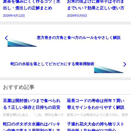
麦茶を傷みにくく作るコツ｜水
お米の虫よけに唐辛子はそのま
出し・煮出しの正解まとめ
までいい？効果と正しい使い方
2026年4月12日
2026年5月6日
恵方巻きの方角と食べ方のルールをやさしく解説
蛇口の水垢を落としてピカピカにする簡単掃除術
おすすめ記事
豆腐は開封後いつまで食べられ
延長コードの寿命は何年？買い
る？正しい保存と日持ちの目安
替えサインをわかりやすく解説
豆腐を開けたあと、「これ、明日も食べて
延長コードは毎日のように使うのに、意外
大丈夫かな？」と迷うことがありますよ
と寿命を意識しにくいですよね。ですが、
蛇口のポタポタ水漏れはパッキ
子連れ花火大会の持ち物リスト
ね。私も冷蔵庫の中の豆腐を見て、使い切
古くなった延長コードを使い続けると、発
るタイミングに悩むことがあり...
熱やショート、火災の原因に...
ン交換で直る？原因別の直し方
完全版！忘れ物ゼロで安心