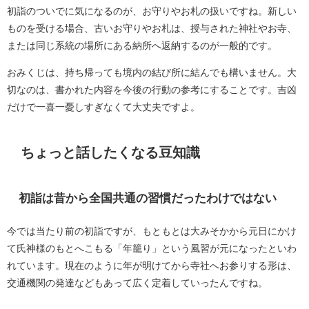
初詣のついでに気になるのが、お守りやお札の扱いですね。新しい
ものを受ける場合、古いお守りやお札は、授与された神社やお寺、
または同じ系統の場所にある納所へ返納するのが一般的です。
おみくじは、持ち帰っても境内の結び所に結んでも構いません。大
切なのは、書かれた内容を今後の行動の参考にすることです。吉凶
だけで一喜一憂しすぎなくて大丈夫ですよ。
ちょっと話したくなる豆知識
初詣は昔から全国共通の習慣だったわけではない
今では当たり前の初詣ですが、もともとは大みそかから元日にかけ
て氏神様のもとへこもる「年籠り」という風習が元になったといわ
れています。現在のように年が明けてから寺社へお参りする形は、
交通機関の発達などもあって広く定着していったんですね。