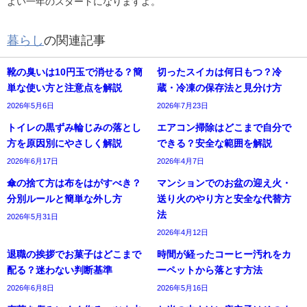
よい一年のスタートになりますよ。
暮らし
の関連記事
靴の臭いは10円玉で消せる？簡
切ったスイカは何日もつ？冷
単な使い方と注意点を解説
蔵・冷凍の保存法と見分け方
2026年5月6日
2026年7月23日
トイレの黒ずみ輪じみの落とし
エアコン掃除はどこまで自分で
方を原因別にやさしく解説
できる？安全な範囲を解説
2026年6月17日
2026年4月7日
傘の捨て方は布をはがすべき？
マンションでのお盆の迎え火・
分別ルールと簡単な外し方
送り火のやり方と安全な代替方
法
2026年5月31日
2026年4月12日
退職の挨拶でお菓子はどこまで
時間が経ったコーヒー汚れをカ
配る？迷わない判断基準
ーペットから落とす方法
2026年6月8日
2026年5月16日