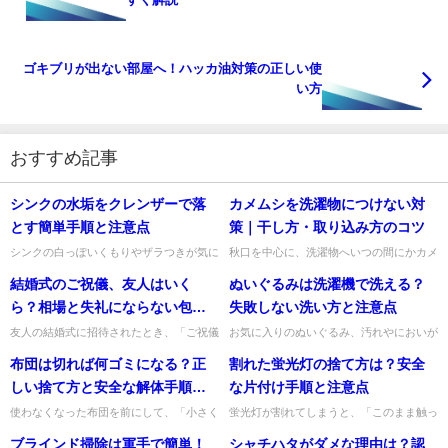
ゴキブリが出ない部屋へ！ハッカ油対策の正しい使
い方
おすすめ記事
シンクの水垢をクレンザーで落
カメムシを洗濯物につけない対
とす簡単手順と注意点
策｜干し方・取り込み方のコツ
シンクの白っぽいくもりやザラつきが気に
秋口を中心に、洗濯物へいつの間にかカメ
なって、「クレンザーで落としても大丈夫
ムシがついていて困った経験はありません
結婚式のご祝儀、友人はいく
ぬいぐるみは洗濯機で洗える？
かな」と迷うことがありますよね。結論か
か。取り込むときに気づかず室内へ入れて
らお伝えすると、シンクの水...
しまうと、においが残ったり...
ら？相場と失礼にならない包み
失敗しない洗い方と注意点
方
友人の結婚式に招待されたとき、「ご祝儀
お気に入りのぬいぐるみ、汚れやにおいが
は3万円でいいのかな」「2万円では少な
気になっても「洗濯機に入れて大丈夫か
布団は切れば何ゴミになる？正
割れた蛍光灯の捨て方は？安全
い？」と迷いますよね。私も、お祝いした
な？」と迷いますよね。結論からお伝えす
い気持ちがあるからこそ、金...
ると、洗濯表示や素材に問題が...
しい捨て方と安全な解体手順・
な片付け手順と注意点
注意点
使わなくなった布団を前にして、「小さく
蛍光灯が割れてしまうと、「このまま触っ
切れば燃えるゴミに出せるの？」「そもそ
て大丈夫？」「何ごみで捨てればいい
ブラインド掃除は軍手で簡単！
シャチハタがダメな理由は？認
も何ゴミ？」と迷いますよね。暮らしの探
の？」と一気に不安になりますよね。私も