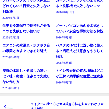
フローリングのワックス頻度は
カーテンはフックそのまま洗え
どれくらい？目安と失敗しない
る？洗濯機で失敗しないコツ
判断法
2026年6月19日
2026年5月7日
生姜を冷凍保存で長持ちさせる
ノートパソコン画面を水拭きし
コツと失敗しない使い方
ていい？安全な掃除方法を解説
2026年7月2日
2026年5月3日
エアコンの水漏れ・ポタポタ音
パスタのゆで汁は洗い物に使え
の原因と今すぐできる対処法
る？活用法と注意点をやさしく
解説
2026年6月20日
2026年6月4日
麦茶の水出し・煮出しの違い
トイレ芳香剤の置き場所はどこ
は？味・衛生・保存まで失敗し
が正解？効果的な位置と注意点
ない作り方
2026年5月7日
2026年8月2日
ライターの捨て方とガス抜き方法を安全にわかりや
すく解説