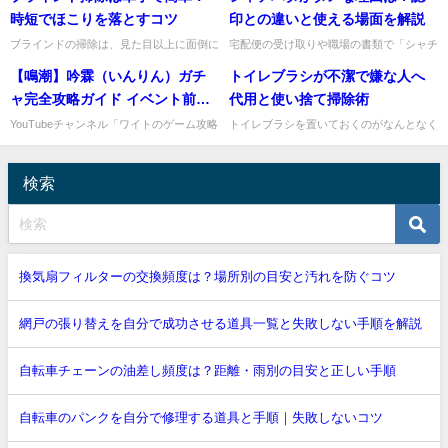
求ナビゲーターの私が、布団...
こうした片付けは、まず安全を優...
時短でほこりを落とすコツ
印との違いと使える場面を解説
ブラインドの掃除は、見た目以上に面倒に
宅配便の受け取りや職場の書類で「シャチ
感じやすいですよね。羽根が何枚も並んで
ハタは不可です」と言われて、認印と何が
【鳴潮】吟霖（いんりん）ガチ
トイレブラシが不潔で嫌な人へ
いるので、1枚ずつ拭くのは大変ですし、
違うのか迷ったことはありませんか。私
気づくとほこりがたまってし...
も、見た目はどちらも名前を押...
ャ完全攻略ガイド イベント前に
代用と使い捨て掃除術
やるべきこと6選＋引くべきかの
YouTubeチャンネル「ワイトのゲーム攻略
トイレブラシを置いておくのがなんとなく
所」から、ゲーム『鳴潮』の新イベント
不潔で気になる、できれば別の方法で清潔
徹底解説！【Wuthering
「吟霖(いんりん)」ガチャに備えるための
に掃除したい、そう感じる方は多いですよ
Waves】
動画が公開されました...
ね。私も、使ったあとにブラ...
検索
換気扇フィルターの交換頻度は？場所別の目安と汚れを防ぐコツ
網戸の張り替えを自分で成功させる道具一覧と失敗しない手順を解説
自転車チェーンの油差し頻度は？距離・雨別の目安と正しい手順
自転車のパンクを自分で修理する道具と手順｜失敗しないコツ