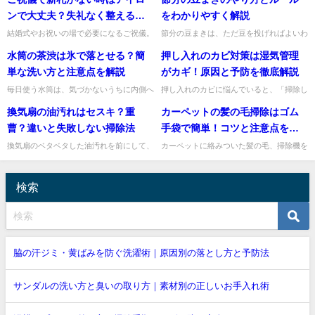
いのか迷いますよね。私も、普段着でいい
違うのか迷ったことはありませんか。私
のかな、礼服のほうが安心か...
も、見た目はどちらも名前を押...
ンで大丈夫？失礼なく整える方
をわかりやすく解説
法
結婚式やお祝いの場で必要になるご祝儀。
節分の豆まきは、ただ豆を投げればよいわ
いざ準備しようと思った時に「新札がな
けではなく、基本の流れと意味を知ってお
水筒の茶渋は氷で落とせる？簡
押し入れのカビ対策は湿気管理
い」「銀行に行く時間もない」と焦ってし
くと、家族みんなで気持ちよく行えます
まうこと、ありますよね。そん...
よ。結論から言うと、「炒った...
単な洗い方と注意点を解説
がカギ！原因と予防を徹底解説
毎日使う水筒は、気づかないうちに内側へ
押し入れのカビに悩んでいると、「掃除し
茶渋がついてしまいますよね。しっかり洗
てもまた生える」「布団や衣類までカビ臭
換気扇の油汚れはセスキ？重
カーペットの髪の毛掃除はゴム
っているつもりでも、茶色いくすみが残る
い」と困ってしまいますよね。私も、押し
と気になるものです。そこで...
入れは見えにくいぶん後回し...
曹？違いと失敗しない掃除法
手袋で簡単！コツと注意点を解
説
換気扇のベタベタした油汚れを前にして、
カーペットに絡みついた髪の毛、掃除機を
「セスキ炭酸ソーダと重曹、結局どちらを
かけてもなかなか取れなくて困りますよ
使えばいいの？」と迷う方は多いですね。
ね。そんなときに役立つのが、身近なゴム
結論からいうと、換気扇のし...
手袋を使った掃除方法です。私...
検索
脇の汗ジミ・黄ばみを防ぐ洗濯術｜原因別の落とし方と予防法
サンダルの洗い方と臭いの取り方｜素材別の正しいお手入れ術