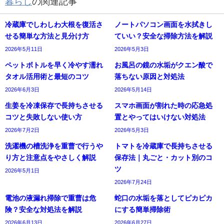
暮らし
の関連記事
冷蔵庫でしわしわ大根を復活さ
ノートパソコン画面を水拭きし
せる簡単な方法と見分け方
ていい？安全な掃除方法を解説
2026年5月11日
2026年5月3日
ペットボトルを早く冷やす濡れ
お風呂の鏡の水垢がクエン酸で
タオル活用術と最短のコツ
落ちない原因と対処法
2026年6月3日
2026年5月14日
生姜を冷凍保存で長持ちさせる
スマホ画面が割れた時の応急処
コツと失敗しない使い方
置とやってはいけない対処法
2026年7月2日
2026年5月3日
洗濯機の槽洗浄を重曹で行うや
トマトを冷蔵庫で長持ちさせる
り方と注意点をやさしく解説
保存法｜丸ごと・カット別のコ
ツ
2026年5月1日
2026年7月24日
電池の液漏れ掃除で重曹は危
蛇口の水垢を落としてピカピカ
険？安全な対処法を解説
にする簡単掃除術
2026年6月13日
2026年6月27日