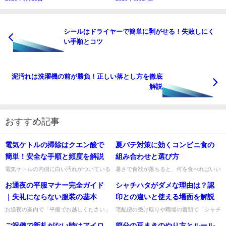
シールはドライヤーで簡単に剥がせる！失敗しにく
い手順とコツ
泥汚れは洗濯機の前が勝負！正しい落とし方を徹底
解説
おすすめ記事
電気ケトルの掃除はクエン酸で
夏バテ対策に効くコンビニ食の
簡単！安全な手順と頻度を解説
組み合わせと選び方
電気ケトルの内側に白い汚れがついている
暑さで食欲が落ちると、何を食べればいい
と、「これって大丈夫？」と気になります
のか迷いますよね。そんなときこそ頼りに
お通夜の平服マナー完全ガイド
シャチハタがダメな理由は？認
よね。結論からお伝えすると、その白い汚
なるのがコンビニです。夏バテ対策では、
れの多くは水道水に含まれる...
エネルギーになる主食、たん...
｜失礼にならない服装の基本
印との違いと使える場面を解説
お通夜の案内で「平服でお越しください」
宅配便の受け取りや職場の書類で「シャチ
と書かれていると、かえって何を着ればよ
ハタは不可です」と言われて、認印と何が
ご祝儀で新札がない時はアイロ
節分の豆まきのやり方とルール