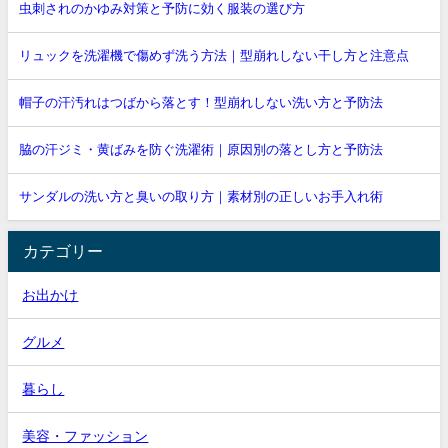
虫刺されのかゆみ対策と予防に効く服装の選び方
リュックを洗濯機で傷めず洗う方法｜型崩れしない干し方と注意点
帽子の汗汚れはつばから落とす！型崩れしない洗い方と予防法
脇の汗ジミ・黄ばみを防ぐ洗濯術｜原因別の落とし方と予防法
サンダルの洗い方と臭いの取り方｜素材別の正しいお手入れ術
カテゴリー
お出かけ
グルメ
暮らし
美容・ファッション