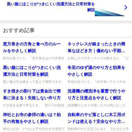
黒い服にほこりがつきにくい洗濯方法と日常対策を
解説
おすすめ記事
恵方巻きの方角と食べ方のルー
ネックレスが絡まったときの簡
ルをやさしく解説
単なほどき方｜傷めない手順と
予防法
節分が近づくと、「恵方巻きはどの方角を
お気に入りのネックレスが絡まると、「ど
向けばいいの？」「食べ方に決まりはある
こから手を付ければいいの？」と焦ってし
黒い服にほこりがつきにくい洗
冬至のゆず湯のやり方と効果を
の？」と気になりますよね。私も毎年なん
まいますよね。無理に引っ張るとチェーン
となく食べていた時期があり...
が切れたり、細かなパーツが...
濯方法と日常対策を解説
やさしく解説
黒い服は引き締まって見えて便利ですが、
冬至が近づくと、「ゆず湯ってどうやる
ほこりや糸くずが目立ちやすくて困ります
の？」「本当に意味があるの？」と気にな
すき焼きの割り下は黄金比で簡
洗濯機の槽洗浄を重曹で行うや
よね。せっかく洗ったのに、白っぽい繊維
りますよね。私も毎年のように、ゆずは何
がついているとがっかりして...
個入れるのがいいのか、切るの...
単に決まる！失敗しない作り方
り方と注意点をやさしく解説
すき焼きを家で作るとき、「割り下の割合
洗濯機のニオイや黒いカスが気になって、
が分からない」「濃すぎたり甘すぎたりし
「重曹で槽洗浄できるのかな？」と迷うこ
神社とお寺の参拝の違いは？柏
自転車のサビ落としに木工用ボ
て毎回ぶれる」と悩みやすいですよね。そ
とがありますよね。私も、できるだけ身近
んなときは、まず基本の黄金...
なものでやさしくお手入れし...
手の有無をやさしく解説
ンドは使える？安全なやり方と
注意点
神社とお寺、どちらも手を合わせる場所で
自転車のサビを見つけると、できるだけ手