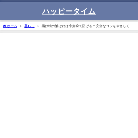
ハッピータイム
ホーム
暮らし
揚げ物の油はねは小麦粉で防げる？安全なコツをやさしく解
説