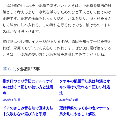
「揚げ物の油はねを小麦粉で防ぎたい」ときは、小麦粉を魔法の対
策として考えるより、水気を減らすためのひと工夫として使うのが
正解です。食材の表面をしっかり拭き、汁気を切り、薄く粉をまぶ
して静かに油へ入れる。この流れを守るだけでも、油はねのストレ
スはかなり減らせます。
揚げ物は少し怖いイメージがありますが、原因を知って手順を整え
れば、家庭でもずいぶん安心して作れます。ぜひ次に揚げ物をする
ときは、小麦粉の使い方と水分対策を意識してみてくださいね。
暮らし
の関連記事
排水口つまり予防にアルミホイ
タオルの部屋干し臭は熱湯とオ
ルは効く？正しい使い方と注意
キシ漬けで取れる？正しい対処
点
法
2026年5月7日
2026年5月14日
ドアのきしみ音を油で直す方法
冠婚葬祭のふくさの色マナーを
｜失敗しない選び方と手順
男女別にやさしく解説