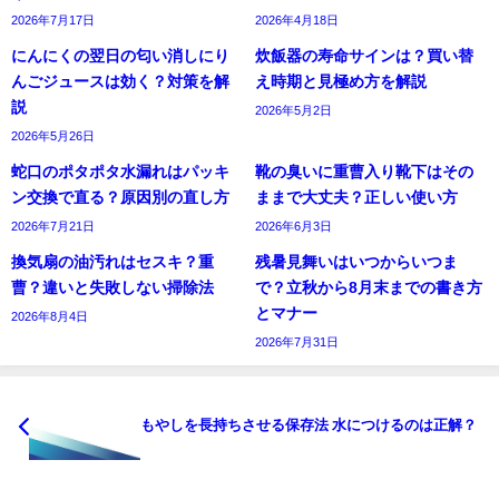
2026年7月17日
2026年4月18日
にんにくの翌日の匂い消しにり
炊飯器の寿命サインは？買い替
んごジュースは効く？対策を解
え時期と見極め方を解説
説
2026年5月2日
2026年5月26日
蛇口のポタポタ水漏れはパッキ
靴の臭いに重曹入り靴下はその
ン交換で直る？原因別の直し方
ままで大丈夫？正しい使い方
2026年7月21日
2026年6月3日
換気扇の油汚れはセスキ？重
残暑見舞いはいつからいつま
曹？違いと失敗しない掃除法
で？立秋から8月末までの書き方
とマナー
2026年8月4日
2026年7月31日
もやしを長持ちさせる保存法 水につけるのは正解？