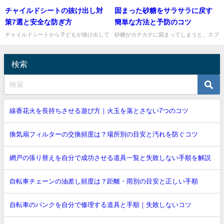
すが、参拝の作法にははっきりした違いが
軽に落としたくなりますよね。そこで気に
チャイルドシートの抜け出し対
固まった砂糖をサラサラに戻す
あります。いちばん大きなポイントは、神
なるのが「木工用ボンドでサビ落としがで
社では柏手を打つことが多く...
きるの？」という方法です。...
策7選と安全な防ぎ方
簡単な方法と予防のコツ
チャイルドシートから子どもが抜け出して
砂糖がカチカチに固まってしまうと、スプ
しまうと、運転中は本当にヒヤッとします
ーンですくいにくくて困りますよね。でも
よね。私も「どうして今外すの？」と焦る
安心してください。固まった砂糖は、砂糖
気持ち、よく分かります。ま...
に少しだけ水分を戻してあげ...
検索
線香花火を長持ちさせる遊び方｜火玉を落とさない7つのコツ
換気扇フィルターの交換頻度は？場所別の目安と汚れを防ぐコツ
網戸の張り替えを自分で成功させる道具一覧と失敗しない手順を解説
自転車チェーンの油差し頻度は？距離・雨別の目安と正しい手順
自転車のパンクを自分で修理する道具と手順｜失敗しないコツ