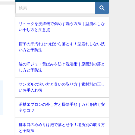
リュックを洗濯機で傷めず洗う方法｜型崩れしな
い干し方と注意点
帽子の汗汚れはつばから落とす！型崩れしない洗
い方と予防法
脇の汗ジミ・黄ばみを防ぐ洗濯術｜原因別の落と
し方と予防法
サンダルの洗い方と臭いの取り方｜素材別の正し
いお手入れ術
浴槽エプロンの外し方と掃除手順｜カビを防ぐ安
全なコツ
排水口のぬめりは泡で落とせる！場所別の取り方
と予防法