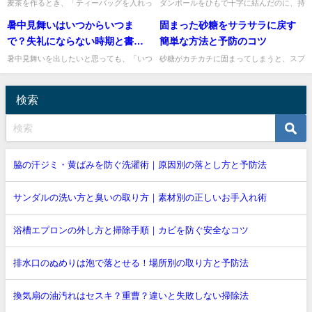
麦茶を作るとき、「ティーバッグを入れっ
ダンボールをひもで十字に結んだのに、持
ぱなしにしていたけど大丈夫？」「これっ
ち上げたらゆるむ、角でずれる、途中でほ
暑中見舞いはいつからいつま
固まった砂糖をサラサラに戻す
て腐るの？」と不安になることがあります
どけそうになる、そんな経験はありません
よね。私も忙しい日にうっか...
か。古紙回収や引っ越し準備...
で？失礼にならない時期と書き
簡単な方法と予防のコツ
方
暑中見舞いを出したいと思っても、「いつ
砂糖がカチカチに固まってしまうと、スプ
から出してよいの？」「8月に届いたら遅
ーンですくいにくくて困りますよね。でも
い？」と迷いますよね。私も季節のあいさ
安心してください。固まった砂糖は、砂糖
つ状は、言葉や時期を間違え...
に少しだけ水分を戻してあげ...
検索
脇の汗ジミ・黄ばみを防ぐ洗濯術｜原因別の落とし方と予防法
サンダルの洗い方と臭いの取り方｜素材別の正しいお手入れ術
浴槽エプロンの外し方と掃除手順｜カビを防ぐ安全なコツ
排水口のぬめりは泡で落とせる！場所別の取り方と予防法
換気扇の油汚れはセスキ？重曹？違いと失敗しない掃除法