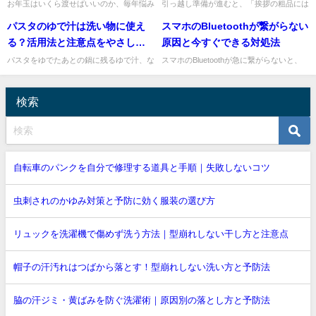
ナーを解説
お年玉はいくら渡せばいいのか、毎年悩み
引っ越し準備が進むと、「挨拶の粗品には
ますよね。親戚づきあいのバランスもあり
のしを付けるべき？」「どこまで挨拶に行
パスタのゆで汁は洗い物に使え
スマホのBluetoothが繋がらない
ますし、少なすぎても多すぎても気を使う
けば失礼がない？」と迷いますよね。私
ものです。結論からお伝えす...
も、初めての引っ越しでは細か...
る？活用法と注意点をやさしく
原因と今すぐできる対処法
解説
パスタをゆでたあとの鍋に残るゆで汁、な
スマホのBluetoothが急に繋がらないと、
んとなくそのまま流していませんか。実
イヤホンや車、スピーカーが使えず困って
は、使い方を選べば洗い物に役立てること
しまいますよね。私も外出前や通話直前に
ができますよ。特に、油がつい...
接続できず、焦った...
検索
自転車のパンクを自分で修理する道具と手順｜失敗しないコツ
虫刺されのかゆみ対策と予防に効く服装の選び方
リュックを洗濯機で傷めず洗う方法｜型崩れしない干し方と注意点
帽子の汗汚れはつばから落とす！型崩れしない洗い方と予防法
脇の汗ジミ・黄ばみを防ぐ洗濯術｜原因別の落とし方と予防法