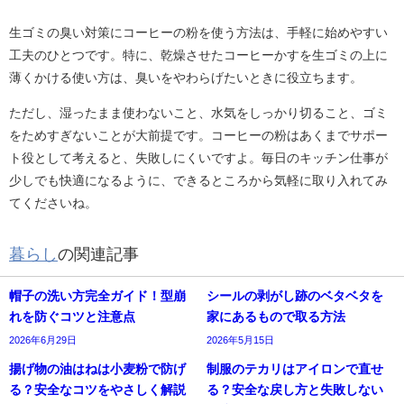
生ゴミの臭い対策にコーヒーの粉を使う方法は、手軽に始めやすい
工夫のひとつです。特に、乾燥させたコーヒーかすを生ゴミの上に
薄くかける使い方は、臭いをやわらげたいときに役立ちます。
ただし、湿ったまま使わないこと、水気をしっかり切ること、ゴミ
をためすぎないことが大前提です。コーヒーの粉はあくまでサポー
ト役として考えると、失敗しにくいですよ。毎日のキッチン仕事が
少しでも快適になるように、できるところから気軽に取り入れてみ
てくださいね。
暮らし
の関連記事
帽子の洗い方完全ガイド！型崩
シールの剥がし跡のベタベタを
れを防ぐコツと注意点
家にあるもので取る方法
2026年6月29日
2026年5月15日
揚げ物の油はねは小麦粉で防げ
制服のテカリはアイロンで直せ
る？安全なコツをやさしく解説
る？安全な戻し方と失敗しない