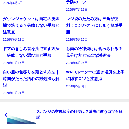
予防のコツ
2026年6月6日
2026年7月11日
ダウンジャケットは自宅の洗濯
レジ袋のたたみ方は三角が便
機で洗える？失敗しない手順と
利！コンパクトにしまう簡単手
注意点
順
2026年6月29日
2026年5月25日
ドアのきしみ音を油で直す方法
お肉の冷凍焼けは食べられる？
｜失敗しない選び方と手順
見分け方と安全な対処法
2026年7月17日
2026年5月26日
白い服の色移りを落とす方法｜
Wi-Fiルーターの置き場所を上手
時間がたった汚れの対処法も解
に隠すコツと注意点
説
2026年5月3日
2026年7月21日
スポンジの交換頻度の目安は？清潔に使うコツも解
説