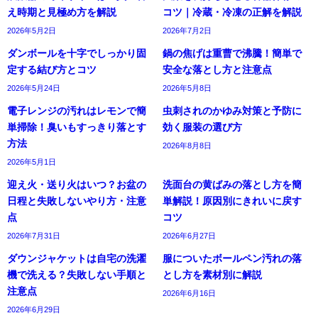
え時期と見極め方を解説
コツ｜冷蔵・冷凍の正解を解説
2026年5月2日
2026年7月2日
ダンボールを十字でしっかり固
鍋の焦げは重曹で沸騰！簡単で
定する結び方とコツ
安全な落とし方と注意点
2026年5月24日
2026年5月8日
電子レンジの汚れはレモンで簡
虫刺されのかゆみ対策と予防に
単掃除！臭いもすっきり落とす
効く服装の選び方
方法
2026年8月8日
2026年5月1日
迎え火・送り火はいつ？お盆の
洗面台の黄ばみの落とし方を簡
日程と失敗しないやり方・注意
単解説！原因別にきれいに戻す
点
コツ
2026年7月31日
2026年6月27日
ダウンジャケットは自宅の洗濯
服についたボールペン汚れの落
機で洗える？失敗しない手順と
とし方を素材別に解説
注意点
2026年6月16日
2026年6月29日