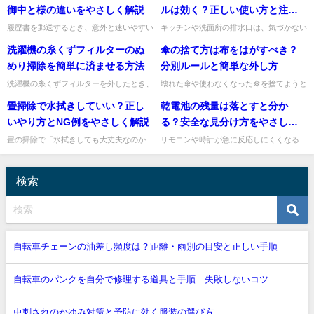
ると、上履きはオキシクリーン...
かで頭がこんがらがることが...
御中と様の違いをやさしく解説
ルは効く？正しい使い方と注意
点
履歴書を郵送するとき、意外と迷いやすい
キッチンや洗面所の排水口は、気づかない
のが封筒の宛名の書き方ですね。特に「御
うちにぬめりや汚れがたまりやすい場所で
洗濯機の糸くずフィルターのぬ
傘の捨て方は布をはがすべき？
中」と「様」の違いは、就職活動や転職活
すよね。そこでよく話題になるのが、アル
動では気になるポイントでは...
ミホイルを丸めて排水口に入...
めり掃除を簡単に済ませる方法
分別ルールと簡単な外し方
洗濯機の糸くずフィルターを外したとき、
壊れた傘や使わなくなった傘を捨てようと
ぬるっとしたぬめりや嫌なニオイが気にな
思ったとき、「布ははがすの？」「骨は何
畳掃除で水拭きしていい？正し
乾電池の残量は落とすと分か
ることがありますよね。私も忙しいとつい
ごみ？」「そのまま出して大丈夫？」と迷
後回しにしがちですが、ここ...
いますよね。私も、自治体に...
いやり方とNG例をやさしく解説
る？安全な見分け方をやさしく
解説
畳の掃除で「水拭きしても大丈夫なのか
リモコンや時計が急に反応しにくくなる
な」と迷うこと、ありますよね。結論から
と、「この乾電池、まだ使えるのかな？」
いうと、畳は基本的に乾いた掃除が中心
と気になりますよね。そんなときによく聞
で、水拭きは固く絞った布で必要...
くのが「乾電池を少し落とすと...
検索
自転車チェーンの油差し頻度は？距離・雨別の目安と正しい手順
自転車のパンクを自分で修理する道具と手順｜失敗しないコツ
虫刺されのかゆみ対策と予防に効く服装の選び方