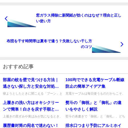
窓ガラス掃除に新聞紙が効くのはなぜ？理由と正し
い使い方
布団を干す時間帯は夏冬で違う？失敗しない干し方
のコツ
おすすめ記事
部屋の蚊を壁で見つける方法｜
100均でできる充電ケーブル断線
逃さない探し方と安全な対処の
防止の簡単アイデア集
コツ
寝ようとしたときに聞こえる「プーン」と
充電ケーブルは毎日使うものだからこそ、
いう羽音は、気になりますよね。蚊を部屋
気づいたら根元がぐにゃっと曲がっていた
上履きの洗い方はオキシクリー
熨斗の「御祝」と「御礼」の違
で見つけたいときは、空中を目で追い続け
り、被膜が裂けそうになっていたりします
るよりも、壁・天井・カーテ...
よね。特にスマホの充電ケー...
ンで簡単！白さを戻す手順と注
いをやさしく解説
意点
上履きの黒ずみや黄ばみが気になるとき、
熨斗の表書きで「御祝」と「御礼」、どち
「オキシクリーンで本当にきれいになる
らを書けばいいのか迷いますよね。私も、
履歴書封筒の宛名で迷わない！
排水口つまり予防にアルミホイ
の？」と迷いますよね。結論からお伝えす
結婚祝いなのか、お世話になったお礼なの