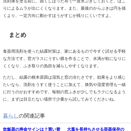
洗剤液を塗る前に、固くしぼった布で一度水ぶきしておくと、ほこ
りによるムラが出にくくなります。また、最後のからぶきは円を描
くより、一定方向に動かすほうがすじが残りにくいですよ。
まとめ
食器用洗剤を使った結露対策は、家にあるもので今すぐ試せる手軽
な方法です。窓ガラスにうすい膜を作ることで、水滴が粒になりに
くくなり、ふき取りの負担を減らしやすくなります。
ただし、結露の根本原因は湿気と窓の冷たさです。効果をより感じ
たいなら、洗剤をうすく使うことに加えて、換気や湿度管理も一緒
に行うのがおすすめです。毎朝の窓ふきが少しでもラクになるよう
に、まずは目立たない場所で少量から試してみてくださいね。
暮らし
の関連記事
炊飯器の寿命サインは？買い替
大葉を長持ちさせる容器保存の