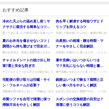
おすすめ記事
冷めた天ぷらの温め直し術｜サ
肉を早く解凍する時短ワザとド
クサクに復活する簡単なコツと
リップを抑えるコツ
手順
買ってきた天ぷらや前日の残りを食べよう
冷凍した肉を使いたいのに、解凍が間に合
としたら、衣がしんなりしていて残念だっ
わないことってありますよね。そんなとき
夏のお弁当を傷ませないコツ｜
出産祝いの相場・贈る時期・マ
たことはありませんか。私も、せっかくの
は、やみくもに常温へ置くよりも、ドリッ
天ぷらをおいしく食べたいの...
プをできるだけ抑えながら早...
調理から持ち運びまで完全ガイ
ナーをやさしく完全解説
ド
夏のお弁当は、気温と湿度が高くなるた
出産祝いを贈ろうと思ったとき、「いくら
め、いつも以上に食中毒への注意が必要で
くらいが普通？」「いつ渡せば失礼になら
チャイルドシートの抜け出し対
暑中見舞いはいつからいつま
すね。私もお弁当を作るときは、食材選び
ない？」「現金と品物はどちらがいい
だけでなく、調理前の手洗いか...
の？」と迷いますよね。私もお祝...
策7選と安全な防ぎ方
で？失礼にならない時期と書き
方
チャイルドシートから子どもが抜け出して
暑中見舞いを出したいと思っても、「いつ
しまうと、運転中は本当にヒヤッとします
から出してよいの？」「8月に届いたら遅
宅配便の受け取りは印鑑・サイ
鏡餅はいつまで飾る？期間と正
よね。私も「どうして今外すの？」と焦る
い？」と迷いますよね。私も季節のあいさ
気持ち、よく分かります。ま...
つ状は、言葉や時期を間違え...
ン・フルネームが必要？
しい食べ方をやさしく解説
宅配便を受け取るときに、「印鑑はいるの
お正月に欠かせない鏡餅ですが、「いつか
かな？」「サインはフルネームじゃないと
らいつまで飾るの？」「下げた後はどう食
布製ソファを自宅で清潔に保つ
スポンジの交換頻度の目安は？
ダメ？」と迷うことがありますよね。とく
べるのが正しいの？」と迷うことがありま
に急いで玄関に出たときは、...
すよね。私も毎年なんとなく...
掃除方法をやさしく解説
清潔に使うコツも解説