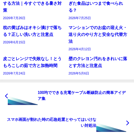
する方法｜今すぐできる暑さ対
ぎた食品はいつまで食べられ
策
る？
2026年7月26日
2026年7月25日
枕の黄ばみはオキシ漬けで落ち
マンションでのお盆の迎え火・
る？正しい洗い方と注意点
送り火のやり方と安全な代替方
法
2026年6月15日
2026年4月12日
皮ごとレンジで失敗なし！とう
壁のクレヨン汚れをきれいに落
もろこしの茹で方と加熱時間
とす方法と注意点
2026年7月24日
2026年5月6日
100均でできる充電ケーブル断線防止の簡単アイデ
ア集
スマホ画面が割れた時の応急処置とやってはいけな
い対処法