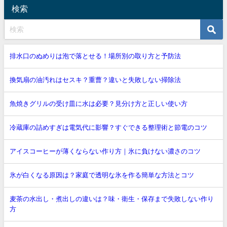
私も園芸を始めたころは、土...
れの多くは水道水に含まれる...
検索
排水口のぬめりは泡で落とせる！場所別の取り方と予防法
換気扇の油汚れはセスキ？重曹？違いと失敗しない掃除法
魚焼きグリルの受け皿に水は必要？見分け方と正しい使い方
冷蔵庫の詰めすぎは電気代に影響？すぐできる整理術と節電のコツ
アイスコーヒーが薄くならない作り方｜氷に負けない濃さのコツ
氷が白くなる原因は？家庭で透明な氷を作る簡単な方法とコツ
麦茶の水出し・煮出しの違いは？味・衛生・保存まで失敗しない作り
方