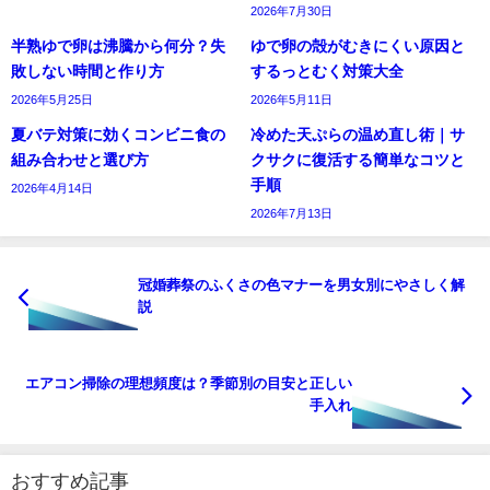
2026年7月30日
半熟ゆで卵は沸騰から何分？失
ゆで卵の殻がむきにくい原因と
敗しない時間と作り方
するっとむく対策大全
2026年5月25日
2026年5月11日
夏バテ対策に効くコンビニ食の
冷めた天ぷらの温め直し術｜サ
組み合わせと選び方
クサクに復活する簡単なコツと
手順
2026年4月14日
2026年7月13日
冠婚葬祭のふくさの色マナーを男女別にやさしく解
説
エアコン掃除の理想頻度は？季節別の目安と正しい
手入れ
おすすめ記事