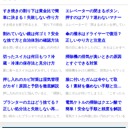
すき焼きの割り下は黄金比で簡
エレベーターの閉まるボタン、
単に決まる！失敗しない作り方
押すのはアリ？迷わないマナー
すき焼きを家で作るとき、「割り下の割合
エレベーターで「閉まるボタンを押してい
が分からない」「濃すぎたり甘すぎたりし
いのかな」と迷うこと、ありますよね。急
割れていない鏡は何ゴミ？安全
傘の撥水はドライヤーで復活？
て毎回ぶれる」と悩みやすいですよね。そ
いで押したら感じが悪いかもしれないし、
んなときは、まず基本の黄金...
逆に何もしないのも不親切か...
な捨て方と自治体別の確認方法
正しいやり方と注意点
鏡を買い替えたときや引っ越しの片付け
雨の日に傘をさしたのに、水をはじかずベ
で、「割れていない鏡は何ゴミなの？」と
タッとしてしまうと困りますよね。そんな
切ったスイカは何日もつ？冷
掃除機の排気が臭いときの原因
迷いますよね。鏡は見た目がきれいでも、
ときに気になるのが「ドライヤーで傘の撥
ガラス製でケガにつながるおそ...
水は復活するの？」という疑...
蔵・冷凍の保存法と見分け方
とすぐできる対策
夏に食べるスイカはみずみずしくておいし
掃除機をかけた瞬間に、排気からモワッと
いですが、大きいので「切った後、何日く
嫌な臭いがすると気になりますよね。せっ
押し入れのカビ対策は湿気管理
服に付いたガムは冷やして取
らい日持ちするの？」と迷いますよね。私
かく部屋をきれいにしているのに、逆に空
も食べ切れない分の保存方法...
気が不快になると困ってしま...
がカギ！原因と予防を徹底解説
る！素材を傷めない手順と注意
点
押し入れのカビに悩んでいると、「掃除し
服にガムが付いてしまうと、「こすったら
てもまた生える」「布団や衣類までカビ臭
広がりそう」「洗濯機に入れても大丈
プランターの土はどう捨てる？
電気ケトルの掃除はクエン酸で
い」と困ってしまいますよね。私も、押し
夫？」と焦ってしまいますよね。そんなと
入れは見えにくいぶん後回し...
きは、まずガムをしっかり冷やし...
正しい処分法と失敗しない再利
簡単！安全な手順と頻度を解説
用術
使い終わったプランターの土を前にして、
電気ケトルの内側に白い汚れがついている
「燃えるごみに出してよいの？」「もう一
と、「これって大丈夫？」と気になります
度使える？」と迷うことがありますよね。
よね。結論からお伝えすると、その白い汚