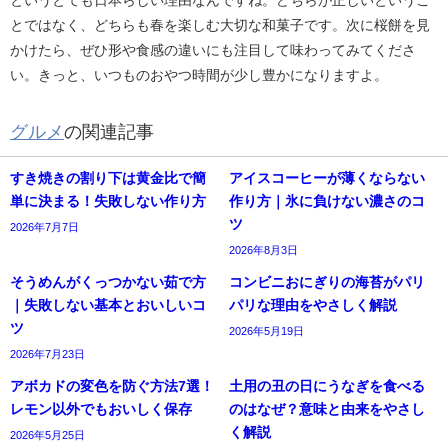
とではなく、どちらも春を楽しむ大切な和菓子です。次に桜餅を見
かけたら、ぜひ形や食感の違いにも注目して味わってみてくださ
い。きっと、いつものおやつ時間が少し豊かになりますよ。
グルメ
の関連記事
すき焼きの割り下は黄金比で簡
アイスコーヒーが薄くならない
単に決まる！失敗しない作り方
作り方｜氷に負けない濃さのコ
ツ
2026年7月7日
2026年8月3日
そうめんがくっつかない茹で方
コンビニおにぎりの海苔がパリ
｜失敗しない基本とおいしいコ
パリな理由をやさしく解説
ツ
2026年5月19日
2026年7月23日
アボカドの変色を防ぐ方法7選！
土用の丑の日にうなぎを食べる
レモン以外でもおいしく保存
のはなぜ？意味と由来をやさし
く解説
2026年5月25日