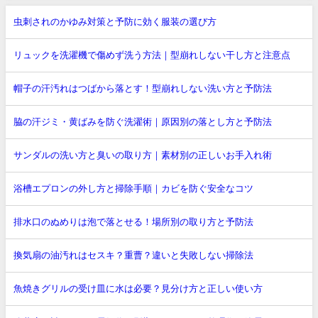
虫刺されのかゆみ対策と予防に効く服装の選び方
リュックを洗濯機で傷めず洗う方法｜型崩れしない干し方と注意点
帽子の汗汚れはつばから落とす！型崩れしない洗い方と予防法
脇の汗ジミ・黄ばみを防ぐ洗濯術｜原因別の落とし方と予防法
サンダルの洗い方と臭いの取り方｜素材別の正しいお手入れ術
浴槽エプロンの外し方と掃除手順｜カビを防ぐ安全なコツ
排水口のぬめりは泡で落とせる！場所別の取り方と予防法
換気扇の油汚れはセスキ？重曹？違いと失敗しない掃除法
魚焼きグリルの受け皿に水は必要？見分け方と正しい使い方