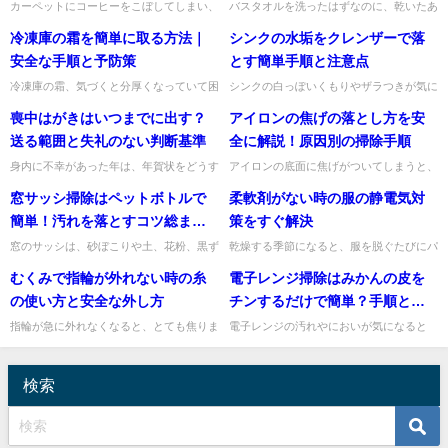
カーペットにコーヒーをこぼしてしまい、
バスタオルを洗ったはずなのに、乾いたあ
しかも時間が経ってから気づくと、とても
とにふわっと嫌な臭いが戻ってくることが
冷凍庫の霜を簡単に取る方法｜
シンクの水垢をクレンザーで落
焦りますよね。私も「もうシミが残るか
ありますよね。そんなときに気になるのが
も」と不安になる気持ち、よく...
「熱湯で臭いは取れるの？」...
安全な手順と予防策
とす簡単手順と注意点
冷凍庫の霜、気づくと分厚くなっていて困
シンクの白っぽいくもりやザラつきが気に
りますよね。食品が取り出しにくくなった
なって、「クレンザーで落としても大丈夫
喪中はがきはいつまでに出す？
アイロンの焦げの落とし方を安
り、引き出しが閉まりにくくなったりする
かな」と迷うことがありますよね。結論か
と、早く何とかしたくなるも...
らお伝えすると、シンクの水...
送る範囲と失礼のない判断基準
全に解説！原因別の掃除手順
身内に不幸があった年は、年賀状をどうす
アイロンの底面に焦げがついてしまうと、
ればよいか迷いますよね。特に気になるの
衣類に汚れが移りそうで不安になりますよ
窓サッシ掃除はペットボトルで
柔軟剤がない時の服の静電気対
が、喪中はがきはいつまでに出すのか、そ
ね。私も「このまま使って大丈夫かな」と
して誰まで送るのかという点...
気になることがあります。結...
簡単！汚れを落とすコツ総まと
策をすぐ解決
め
窓のサッシは、砂ぼこりや土、花粉、黒ず
乾燥する季節になると、服を脱ぐたびにパ
みがたまりやすいのに、溝が細くて掃除し
チッとしたり、スカートやニットがまとわ
むくみで指輪が外れない時の糸
電子レンジ掃除はみかんの皮を
にくい場所ですね。そんなときに役立つの
りついたりして困りますよね。しかも、そ
が、身近なペットボトルです...
んな時に限って柔軟剤がない...
の使い方と安全な外し方
チンするだけで簡単？手順と注
意点を解説
指輪が急に外れなくなると、とても焦りま
電子レンジの汚れやにおいが気になると
すよね。特にむくみが原因のときは、無理
き、「みかんの皮をチンするだけで掃除で
に引っ張るほど指がさらに腫れてしまい、
きる」と聞いたことがある方も多いですよ
ますます抜けにくくなります...
ね。結論からいうと、みかんの...
検索