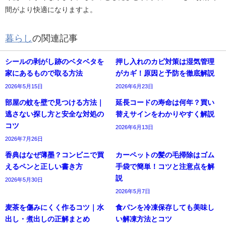
間がより快適になりますよ。
暮らし
の関連記事
シールの剥がし跡のベタベタを
押し入れのカビ対策は湿気管理
家にあるもので取る方法
がカギ！原因と予防を徹底解説
2026年5月15日
2026年6月23日
部屋の蚊を壁で見つける方法｜
延長コードの寿命は何年？買い
逃さない探し方と安全な対処の
替えサインをわかりやすく解説
コツ
2026年6月13日
2026年7月26日
香典はなぜ薄墨？コンビニで買
カーペットの髪の毛掃除はゴム
えるペンと正しい書き方
手袋で簡単！コツと注意点を解
説
2026年5月30日
2026年5月7日
麦茶を傷みにくく作るコツ｜水
食パンを冷凍保存しても美味し
出し・煮出しの正解まとめ
い解凍方法とコツ