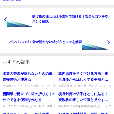
揚げ物の油はねは小麦粉で防げる？安全なコツをや
さしく解説
パンパンのゴミ袋が開かない結び方とコツを解説
おすすめ記事
水筒の茶渋が落ちないときの重
車内温度を早く下げる方法｜乗
曹掃除術と注意点
車直後から涼しくする手順と注
意点
水筒の中にこびりついた茶渋、しっかり洗
真夏に駐車した車へ乗り込むと、ハンドル
っているつもりでも落ちないことがありま
もシートも触れないほど熱くなっていて驚
新聞紙で簡単ゴミ箱の折り方｜5
横長封筒の切手はどこに貼る？
すよね。特に細長いボトルは手が届きにく
きますよね。私も急いで出かけたい日に、
く、スポンジだけでは限界を...
なかなか冷えない車内に困っ...
分でできる便利な作り方
複数枚の正しい位置と見やすい
貼り方
キッチンで出る野菜くずや、机の上の紙く
横長封筒に切手を複数枚貼るとき、「どこ
ずを「ちょっとだけ捨てたい」ときに便利
に貼けばいいの？」「並べ方に決まりはあ