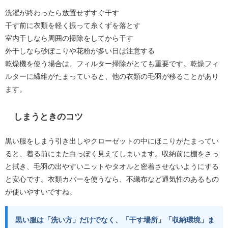
洗濯が終わったら放置せずすぐ干す
干す前に衣類を軽く振って糸くずを落とす
室内干しなら周囲の掃除をしてから干す
外干しなら砂ぼこりや花粉が多い日は注意する
乾燥機を使う場合は、フィルター掃除がとても重要です。乾燥フィ
ルターに繊維がたまっていると、他の衣類の毛羽が移ることがあり
ます。
しまうときのコツ
黒い服をしまう引き出しやクローゼットの中にほこりがたまってい
ると、着る前にまた白っぽく見えてしまいます。収納前に棚をさっ
と拭き、毛羽の出やすいニットやタオルと密着させないようにする
と安心です。衣類カバーを使うなら、不織布など通気性のあるもの
が使いやすいですね。
黒い服は「洗い方」だけでなく、「干す場所」「収納環境」ま