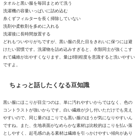
タオルと黒い服を毎回まとめて洗う
洗濯機の容量いっぱいに詰め込む
糸くずフィルターを長く掃除していない
洗剤や柔軟剤を多めに入れる
洗濯後に長時間放置する
どれもついやりがちですが、黒い服の見た目をきれいに保つには避
けたい習慣です。洗濯物を詰め込みすぎると、衣類同士が強くこす
れて繊維が出やすくなります。量は8割程度を意識すると洗いやすい
ですよ。
ちょっと話したくなる豆知識
黒い服にほこりが目立つのは、単に汚れやすいからではなく、色の
コントラストが強いからです。白い繊維が少し付いただけでも見え
やすいので、同じ量のほこりでも黒い服のほうが気になりやすいん
ですね。また、生地表面がなめらかな素材は比較的ほこりを払い落
としやすく、起毛感のある素材は繊維を引っかけやすい傾向があり