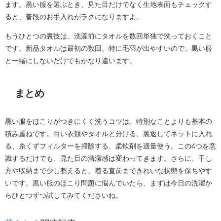
ます。黒い服を選ぶとき、見た目だけでなく生地表面もチェックす
ると、普段のお手入れがラクになりますよ。
もうひとつの裏技は、洗濯前にタオルを数回単独で洗っておくこと
です。新品タオルは最初の数回、特に毛羽が出やすいので、黒い服
と一緒にしないだけでもかなり違います。
まとめ
黒い服をほこりがつきにくく洗うコツは、特別なことよりも基本の
積み重ねです。白い衣類やタオルと分ける、裏返してネットに入れ
る、糸くずフィルターを掃除する、柔軟剤を適量使う。この4つを意
識するだけでも、見た目の清潔感は変わってきます。さらに、干し
方や収納まで少し整えると、着る直前まできれいな状態を保ちやす
いです。黒い服のほこり問題に悩んでいたら、まずは今日の洗濯か
らひとつずつ試してみてくださいね。