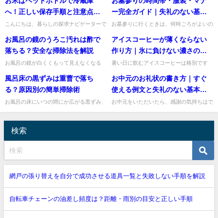
お米はペットボトルで冷蔵庫
お墓参りの時間帯・服装・マナ
なのが、新聞紙で作る簡易ゴミ箱です。特
るの？」と迷いますよね。私も郵便を出す
別な道具は必要なく、新聞紙...
たびに、これで大丈夫かなと...
へ！正しい保存手順と注意点を
ー完全ガイド｜失礼のない基本
解説
を解説
こんにちは、暮らしの探求ナビゲーターで
お墓参りに行くときは、何時ごろがよいの
す。お米を買った袋のまま置いていたら、
か、普段着でもよいのか、手順に決まりは
お風呂の鏡のうろこ汚れは酢で
アイスコーヒーが薄くならない
風味が落ちたり虫が出たりしないか心配に
あるのかと迷いますよね。私も、久しぶり
なりますよね。そんなときは...
にお参りする際には失礼がな...
落ちる？安全な掃除法を解説
作り方｜氷に負けない濃さのコ
ツ
お風呂の鏡が白くくもって見えなくなる
暑い日に飲むアイスコーヒーは格別です
と、気になりますよね。鏡のうろこ汚れ
が、氷が溶けるたびに味が薄くなってしま
風呂床の黒ずみは重曹で落ち
お中元のお礼状の書き方｜すぐ
は、水道水に含まれるミネラル分が乾いて
うと少し残念ですよね。アイスコーヒーを
固まったものが主な原因です。そ...
薄くしない一番のコツは、最初...
る？原因別の簡単掃除術
使える例文と失礼のない基本マ
ナー
お風呂の床にいつの間にか広がる黒ずみ、
お中元をいただいたら、感謝の気持ちはで
気になりますよね。毎日使う場所だからこ
きるだけ早く伝えたいですね。お礼状は難
そ、できれば手軽にきれいにしたいもので
しく見えるかもしれませんが、基本は「季
す。結論からお伝えすると、...
節のあいさつ」「お中元をい...
検索
網戸の張り替えを自分で成功させる道具一覧と失敗しない手順を解説
自転車チェーンの油差し頻度は？距離・雨別の目安と正しい手順