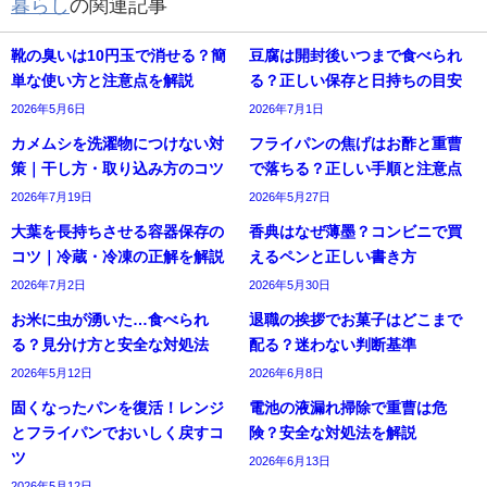
暮らし
の関連記事
靴の臭いは10円玉で消せる？簡
豆腐は開封後いつまで食べられ
単な使い方と注意点を解説
る？正しい保存と日持ちの目安
2026年5月6日
2026年7月1日
カメムシを洗濯物につけない対
フライパンの焦げはお酢と重曹
策｜干し方・取り込み方のコツ
で落ちる？正しい手順と注意点
2026年7月19日
2026年5月27日
大葉を長持ちさせる容器保存の
香典はなぜ薄墨？コンビニで買
コツ｜冷蔵・冷凍の正解を解説
えるペンと正しい書き方
2026年7月2日
2026年5月30日
お米に虫が湧いた…食べられ
退職の挨拶でお菓子はどこまで
る？見分け方と安全な対処法
配る？迷わない判断基準
2026年5月12日
2026年6月8日
固くなったパンを復活！レンジ
電池の液漏れ掃除で重曹は危
とフライパンでおいしく戻すコ
険？安全な対処法を解説
ツ
2026年6月13日
2026年5月12日