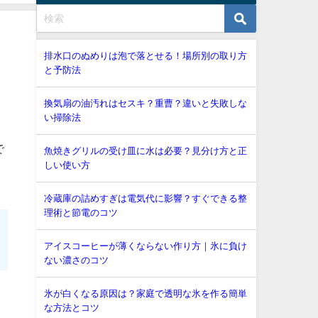
排水口のぬめりは泡で落とせる！場所別の取り方
と予防法
換気扇の油汚れはセスキ？重曹？違いと失敗しな
い掃除法
で
魚焼きグリルの受け皿に水は必要？見分け方と正
しい使い方
冷蔵庫の詰めすぎは電気代に影響？すぐできる整
理術と節電のコツ
アイスコーヒーが薄くならない作り方｜氷に負け
ない濃さのコツ
氷が白くなる原因は？家庭で透明な氷を作る簡単
な方法とコツ