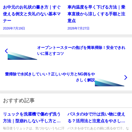
お中元のお礼状の書き方｜すぐ
車内温度を早く下げる方法｜乗
使える例文と失礼のない基本マ
車直後から涼しくする手順と注
ナー
意点
2026年7月19日
2026年7月27日
オーブントースターの焦げを簡単掃除！安全できれ
いに落とすコツ
畳掃除で水拭きしていい？正しいやり方とNG例をや
さしく解説
おすすめ記事
リュックを洗濯機で傷めず洗う
パスタのゆで汁は洗い物に使え
方法｜型崩れしない干し方と注
る？活用法と注意点をやさしく
意点
解説
毎日使うリュックは、気づかないうちに汗
パスタをゆでたあとの鍋に残るゆで汁、な