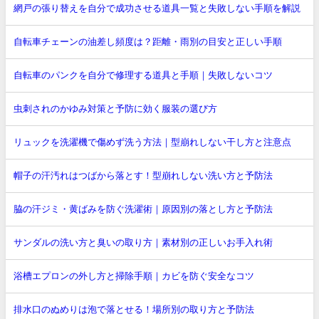
網戸の張り替えを自分で成功させる道具一覧と失敗しない手順を解説
自転車チェーンの油差し頻度は？距離・雨別の目安と正しい手順
自転車のパンクを自分で修理する道具と手順｜失敗しないコツ
虫刺されのかゆみ対策と予防に効く服装の選び方
リュックを洗濯機で傷めず洗う方法｜型崩れしない干し方と注意点
帽子の汗汚れはつばから落とす！型崩れしない洗い方と予防法
脇の汗ジミ・黄ばみを防ぐ洗濯術｜原因別の落とし方と予防法
サンダルの洗い方と臭いの取り方｜素材別の正しいお手入れ術
浴槽エプロンの外し方と掃除手順｜カビを防ぐ安全なコツ
排水口のぬめりは泡で落とせる！場所別の取り方と予防法