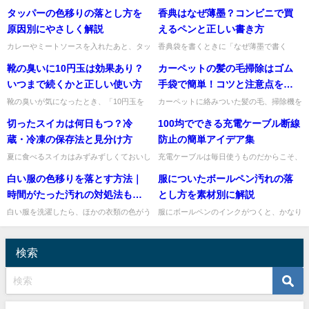
や皮脂、ほこり、食べこぼしなどで汚れが
んとなくそのまま流していませんか。実
タッパーの色移りの落とし方を
香典はなぜ薄墨？コンビニで買
たまりやすいものです。とはいえ、「洗濯
は、使い方を選べば洗い物に役立てること
機に入れて壊れない？」「干...
ができますよ。特に、油がつい...
原因別にやさしく解説
えるペンと正しい書き方
カレーやミートソースを入れたあと、タッ
香典袋を書くときに「なぜ薄墨で書く
パーに赤や黄色の色が残ってしまうことが
の？」「急ぎだけどコンビニのペンでも大
靴の臭いに10円玉は効果あり？
カーペットの髪の毛掃除はゴム
ありますよね。洗剤で洗っても落ちず、
丈夫？」と迷いますよね。私も急なお悔や
「もう捨てるしかないのかな」...
みごとの場面では、失礼がないよ...
いつまで続くかと正しい使い方
手袋で簡単！コツと注意点を解
説
靴の臭いが気になったとき、「10円玉を
カーペットに絡みついた髪の毛、掃除機を
入れると消臭に効く」と聞いたことがある
かけてもなかなか取れなくて困りますよ
切ったスイカは何日もつ？冷
100均でできる充電ケーブル断線
方も多いですよね。私も手軽にできる方法
ね。そんなときに役立つのが、身近なゴム
として気になって調べたこと...
手袋を使った掃除方法です。私...
蔵・冷凍の保存法と見分け方
防止の簡単アイデア集
夏に食べるスイカはみずみずしくておいし
充電ケーブルは毎日使うものだからこそ、
いですが、大きいので「切った後、何日く
気づいたら根元がぐにゃっと曲がっていた
白い服の色移りを落とす方法｜
服についたボールペン汚れの落
らい日持ちするの？」と迷いますよね。私
り、被膜が裂けそうになっていたりします
も食べ切れない分の保存方法...
よね。特にスマホの充電ケー...
時間がたった汚れの対処法も解
とし方を素材別に解説
説
白い服を洗濯したら、ほかの衣類の色がう
服にボールペンのインクがつくと、かなり
っすら移ってしまった……という経験はあ
焦ってしまいますよね。でも、あわてて水
りませんか？ ピンクや青、グレーなどの
だけでこすったり、強くもみ洗いしたりす
色移りは目立ちやすく、落ち...
ると、かえって汚れが広がる...
検索