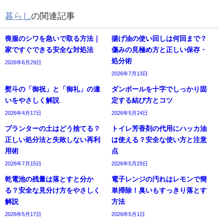
暮らし
の関連記事
喪服のシワを急いで取る方法｜
揚げ油の使い回しは何回まで？
家ですぐできる安全な対処法
傷みの見極め方と正しい保存・
処分術
2026年6月29日
2026年7月13日
熨斗の「御祝」と「御礼」の違
ダンボールを十字でしっかり固
いをやさしく解説
定する結び方とコツ
2026年4月17日
2026年5月24日
プランターの土はどう捨てる？
トイレ芳香剤の代用にハッカ油
正しい処分法と失敗しない再利
は使える？安全な使い方と注意
用術
点
2026年7月15日
2026年5月29日
乾電池の残量は落とすと分か
電子レンジの汚れはレモンで簡
る？安全な見分け方をやさしく
単掃除！臭いもすっきり落とす
解説
方法
2026年5月17日
2026年5月1日